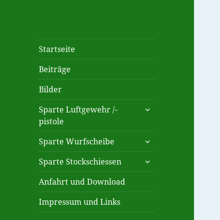
Schützengesellschaft
Schützenverein mit den
Startseite
Hubertus Haidlfing
Sparten Luftgewehr,
Beiträge
Luftpistole, Wurfscheibe bzw.
1954 e.V.
Wurftaube und Stockschiessen
Bilder
untermenü
Sparte Luftgewehr /-
öffnen
pistole
untermenü
Sparte Wurfscheibe
öffnen
untermenü
Sparte Stockschiessen
öffnen
Anfahrt und Download
Impressum und Links