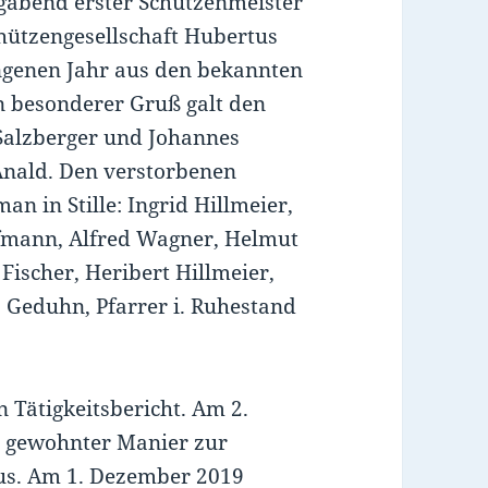
abend erster Schützenmeister
chützengesellschaft Hubertus
ngenen Jahr aus den bekannten
n besonderer Gruß galt den
Salzberger und Johannes
nald. Den verstorbenen
n in Stille: Ingrid Hillmeier,
fmann, Alfred Wagner, Helmut
Fischer, Heribert Hillmeier,
 Geduhn, Pfarrer i. Ruhestand
n Tätigkeitsbericht. Am 2.
n gewohnter Manier zur
s. Am 1. Dezember 2019