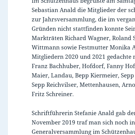
Im Schützenhaus begrüßte am Samtag
Sebastian Anald die Mitglieder der s
zur Jahrsversammlung, die im verga
Gründen nicht stattfinden konnte Sei
Markträten Richard Wagner, Roland 
Wittmann sowie Festmutter Monika A
Mitgliedern 2020 und 2021 gedachte ma
Franz Bachhuber, Hofdorf, Fanny Ho
Maier, Landau, Bepp Kiermeier, Sepp 
Sepp Reichvilser, Mettenhausen, Arno
Fritz Schreiner.
Schriftführerin Stefanie Anald gab de
November 2019 traf man sich noch i
Generalversammlung im Schützenhau