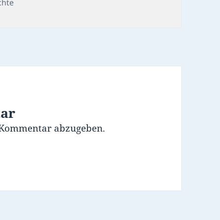
gorien
chte
tar
 Kommentar abzugeben.