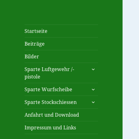
Schützengesellschaft
Schützenverein mit den
Startseite
Hubertus Haidlfing
Sparten Luftgewehr,
Beiträge
Luftpistole, Wurfscheibe bzw.
1954 e.V.
Wurftaube und Stockschiessen
Bilder
untermenü
Sparte Luftgewehr /-
öffnen
pistole
untermenü
Sparte Wurfscheibe
öffnen
untermenü
Sparte Stockschiessen
öffnen
Anfahrt und Download
Impressum und Links