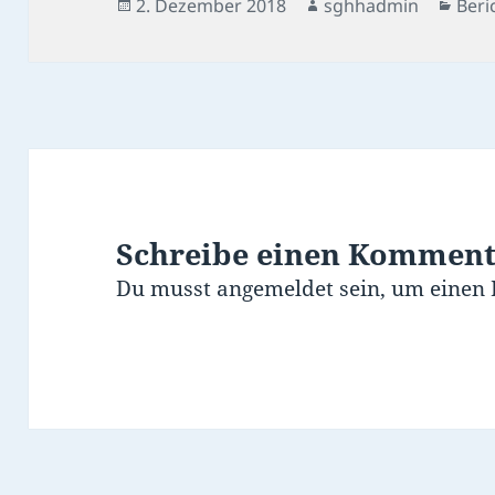
Veröffentlicht
Autor
Kate
2. Dezember 2018
sghhadmin
Beri
am
Schreibe einen Kommen
Du musst
angemeldet
sein, um einen