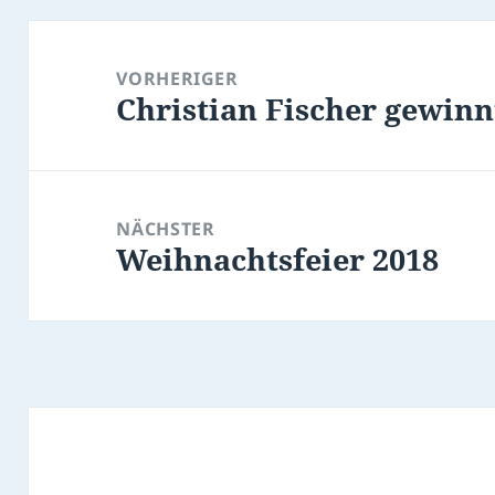
Beitragsnavigation
VORHERIGER
Christian Fischer gewinn
Vorheriger
Beitrag:
NÄCHSTER
Weihnachtsfeier 2018
Nächster
Beitrag: